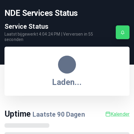
NDE Services Status
Service Status
Laatst bijgewerkt
4:04:24 PM
| Verversen in
55
seconden
Laden...
Uptime
Laatste
90
Dagen
Kalender